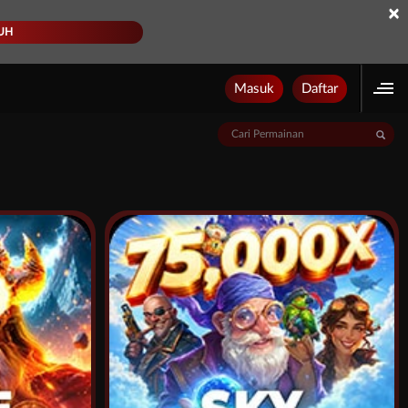
×
UH
Masuk
Daftar