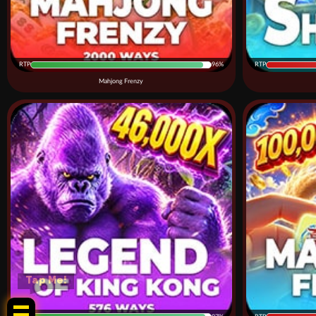
RTP
96%
RTP
Mahjong Frenzy
Tap Me!