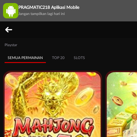
PRAGMATIC218 Aplikasi Mobile
Jangan tampilkan lagi hari ini
Playstar
SEMUA PERMAINAN
TOP 20
SLOTS