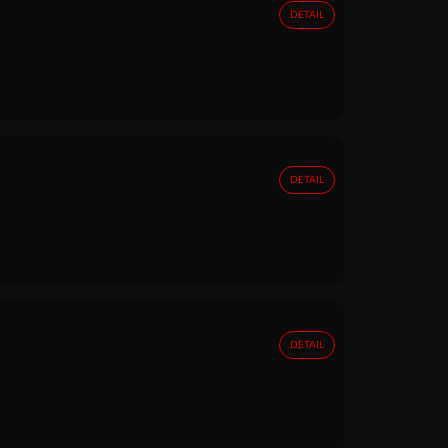
DETAIL
DETAIL
DETAIL