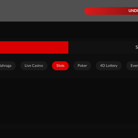
UND
S
lahraga
Live Casino
Slots
Poker
4D Lottery
Even