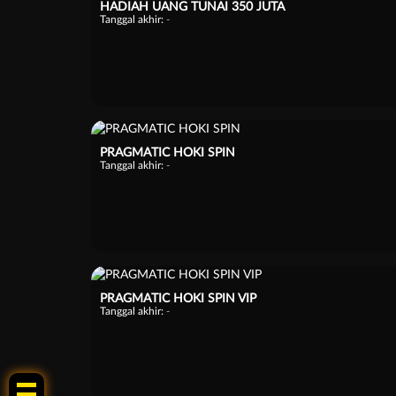
HADIAH UANG TUNAI 350 JUTA
Tanggal akhir:
-
PRAGMATIC HOKI SPIN
Tanggal akhir:
-
PRAGMATIC HOKI SPIN VIP
Tanggal akhir:
-
Tap Me!