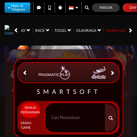
Main di
MASUK
DAF
Telegram
LIVE CASINO
RACE
TOGEL
OLAHRAGA
CRASH GAME
SMARTSOFT
SEMUA
PERMAINAN
CRASH
GAME