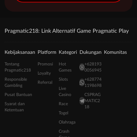
Pragmatic218: Link Alternatif Game Pragmatic Play
Kebijaksanaan
Platform
Kategori
Dukungan
Komunitas
Tentang
Promosi
Hot
+628193
Pragmatic218
Games
0056945
Loyalty
Responsible
Slots
+628774
Referral
Gambling
1198698
Live
Pusat Bantuan
Casino
CSPRAG
MATIC2
Syarat dan
Race
18
Ketentuan
Togel
Olahraga
Crash