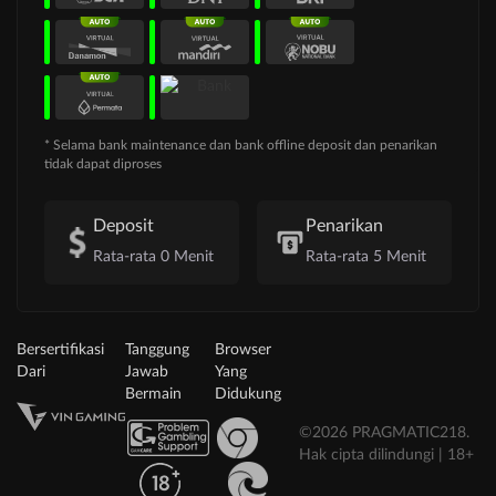
* Selama bank maintenance dan bank offline deposit dan penarikan
tidak dapat diproses
Deposit
Penarikan
Rata-rata 0 Menit
Rata-rata 5 Menit
Bersertifikasi
Tanggung
Browser
Dari
Jawab
Yang
Bermain
Didukung
©2026 PRAGMATIC218.
Hak cipta dilindungi | 18+