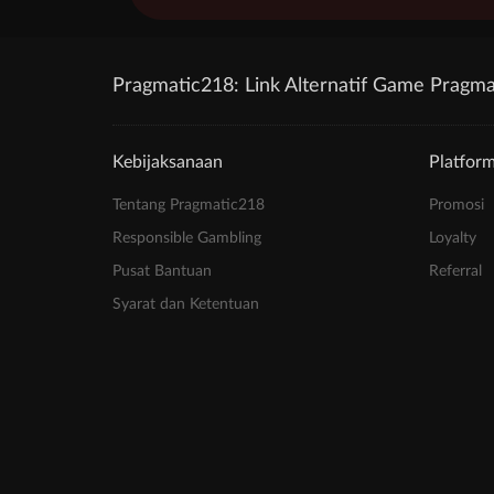
Pragmatic218: Link Alternatif Game Pragma
Kebijaksanaan
Platfor
Tentang Pragmatic218
Promosi
Responsible Gambling
Loyalty
Pusat Bantuan
Referral
Syarat dan Ketentuan