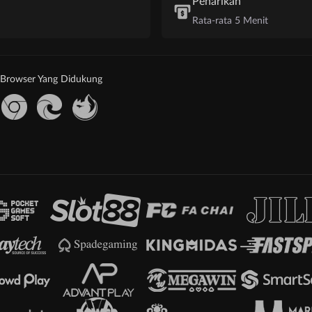
Penarikan
Rata-rata 5 Menit
Browser Yang Didukung