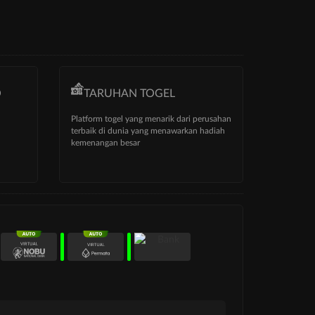
O
TARUHAN TOGEL
Platform togel yang menarik dari perusahan
terbaik di dunia yang menawarkan hadiah
kemenangan besar