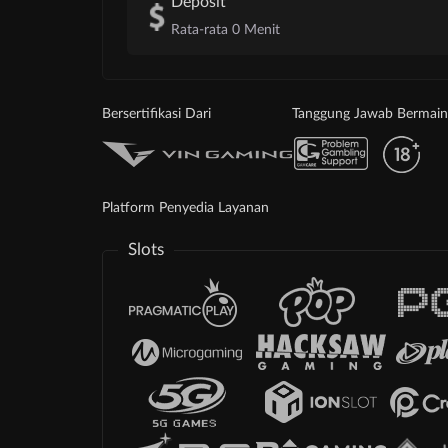
Deposit
Rata-rata 0 Menit
Bersertifikasi Dari
Tanggung Jawab Bermain
Platform Penyedia Layanan
Slots