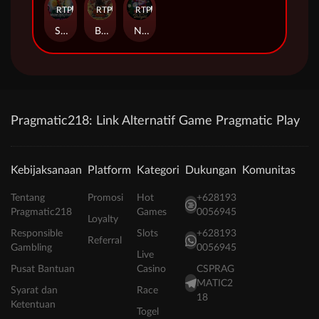
RTP
83%
RTP
90%
RTP
84%
Squid Game 2: Mukunghwa
Buffalo Rush HIGHROLLER
Nexus Gift Delight
Pragmatic218: Link Alternatif Game Pragmatic Play
Kebijaksanaan
Platform
Kategori
Dukungan
Komunitas
Tentang
Promosi
Hot
+628193
Pragmatic218
Games
0056945
Loyalty
Responsible
Slots
+628193
Referral
Gambling
0056945
Live
Pusat Bantuan
Casino
CSPRAG
MATIC2
Syarat dan
Race
18
Ketentuan
Togel