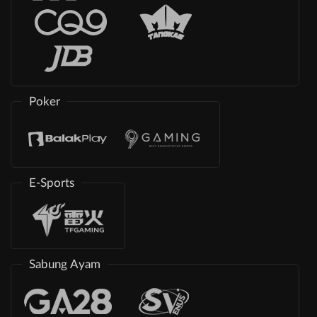
Poker
E-Sports
Sabung Ayam