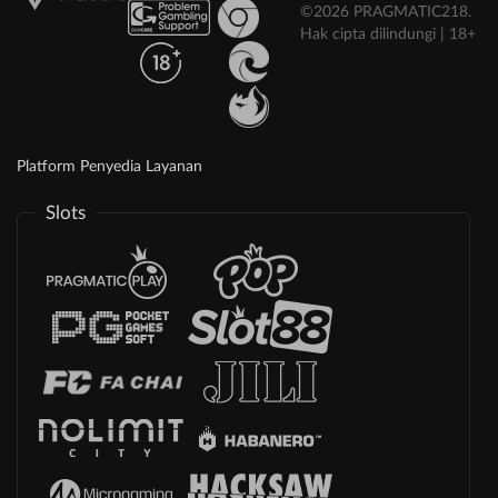
©2026 PRAGMATIC218.
Hak cipta dilindungi | 18+
Platform Penyedia Layanan
Slots