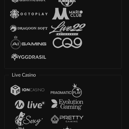
Live Casino