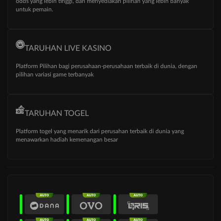
odds yang lebih tinggi, dan menyediakan pilihan yang lebih banyak
untuk pemain.
TARUHAN LIVE KASINO
Platform Pilihan bagi perusahaan-perusahaan terbaik di dunia, dengan
pilihan variasi game terbanyak
TARUHAN TOGEL
Platform togel yang menarik dari perusahan terbaik di dunia yang
menawarkan hadiah kemenangan besar