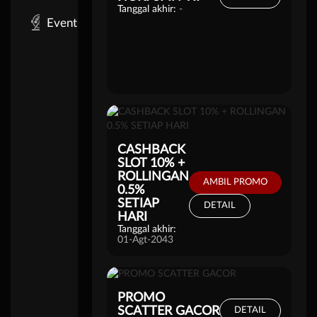
Tanggal akhir:
-
Event
CASHBACK
SLOT 10% +
ROLLINGAN
AMBIL PROMO
0.5%
SETIAP
DETAIL
HARI
Tanggal akhir:
01-Agt-2043
PROMO
SCATTER GACOR
DETAIL