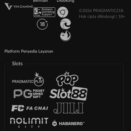
Bermain
Didukung
©2026 PRAGMATIC218.
Hak cipta dilindungi | 18+
Platform Penyedia Layanan
Slots