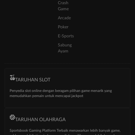
Crash
Game
Arcade
Poker
E-Sports
Sabung
Ayam
TARUHAN SLOT
Penyedia slot online dengan beragam pilihan game menarik yang
memudahkan pemain untuk mencapai jackpot
TARUHAN OLAHRAGA
Sportsbook Gaming Platform Terbaik menawarkan lebih banyak game,