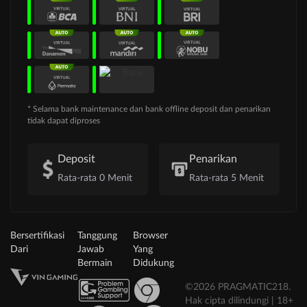
* Selama bank maintenance dan bank offline deposit dan penarikan
tidak dapat diproses
Deposit
Penarikan
Rata-rata 0 Menit
Rata-rata 5 Menit
Bersertifikasi
Tanggung
Browser
Dari
Jawab
Yang
Bermain
Didukung
©2026 PRAGMATIC218.
Hak cipta dilindungi | 18+