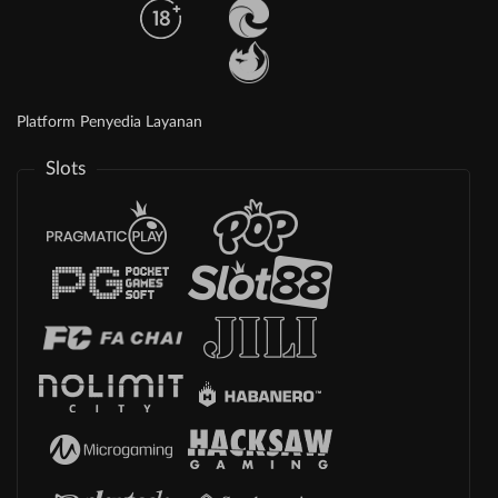
Platform Penyedia Layanan
Slots