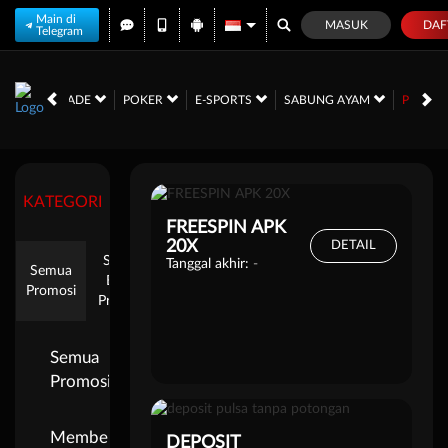
Main di
MASUK
DAF
Telegram
PROMO
ME
ARCADE
POKER
E-SPORTS
SABUNG AYAM
KATEGORI
FREESPIN APK
20X
DETAIL
Semua
Tanggal akhir:
-
Semua
Event
Promosi
Provider
Semua
Promosi
Member
DEPOSIT