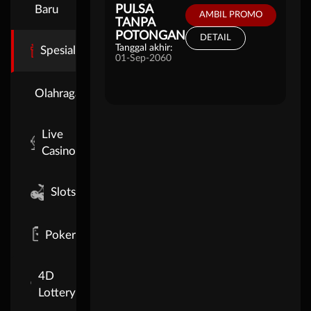
Baru
PULSA
AMBIL PROMO
TANPA
POTONGAN
DETAIL
Tanggal akhir:
Spesial
01-Sep-2060
Olahraga
Live
Casino
Slots
Poker
4D
Lottery